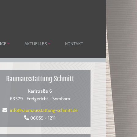
ICE
AKTUELLES
KONTAKT
Raumausstattung Schmitt
Karlstraße 6
63579
Freigericht - Somborn
info@raumausstattung-schmitt.de
06055 - 1211