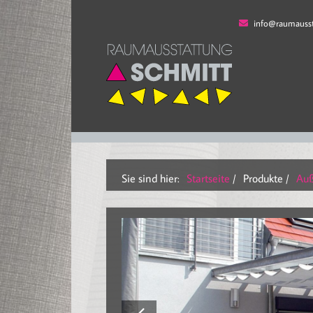
info@raumausst
Sie sind hier:
Startseite
/
Produkte
/
Auß